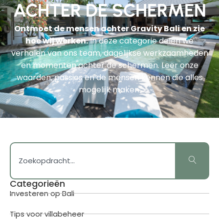
ACHTER DE SCHERMEN
Ontmoet de mensen achter Gravity Bali en zie
hoe wij werken.
In deze categorie delen we
verhalen van ons team, dagelijkse werkzaamheden
en momenten achter de schermen. Leer onze
waarden, passies en de mensen kennen die alles
mogelijk maken.
Categorieën
Investeren op Bali
Tips voor villabeheer