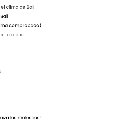
el clima de Bali
Bali
istema comprobado)
ecializadas
d
miza las molestias!