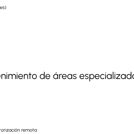
tes)
enimiento de áreas especializad
torización remota