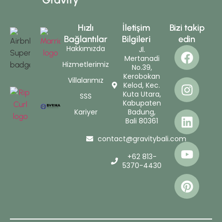
Hızlı
İletişim
Bizi takip
Bağlantılar
Bilgileri
edin
Hakkımızda
Jl.
Mertanadi
Hizmetlerimiz
No.39,
Kerobokan
Villalarımız
Kelod, Kec.
Kuta Utara,
SSS
Kabupaten
Kariyer
Badung,
Bali 80361
contact@gravitybali.com
+62 813-
5370-4430