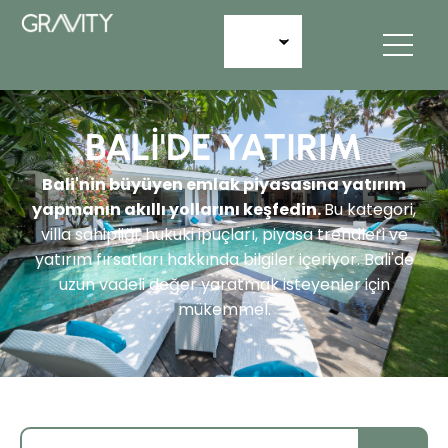
BALI'DE YATIRIM
Bali'nin büyüyen emlak piyasasına yatırım
yapmanın akıllı yollarını keşfedin.
Bu kategori,
villa sahipliği, hukuki ipuçları, piyasa trendleri ve
yatırım fırsatları hakkında bilgiler içeriyor. Bali'de
uzun vadeli değer yaratmak isteyenler için
mükemmel.