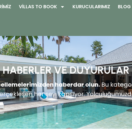
RIMIZ
VILLAS TO BOOK
KURUCULARIMIZ
BLOG
HABERLER VE DUYURULAR
cellemelerimizden haberdar olun.
Bu kategori
erçekleşen her şeyi kapsıyor. Yolculuğumuzdak