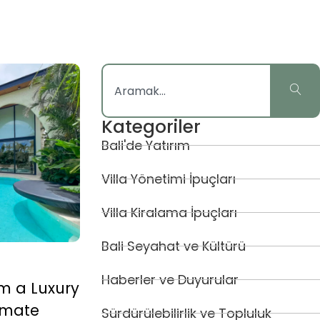
Kategoriler
Bali'de Yatırım
Villa Yönetimi İpuçları
Villa Kiralama İpuçları
Bali Seyahat ve Kültürü
Haberler ve Duyurular
m a Luxury
timate
Sürdürülebilirlik ve Topluluk