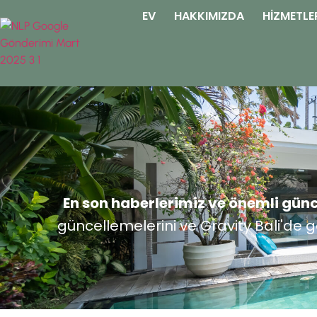
EV
HAKKIMIZDA
HIZMETLE
En son haberlerimiz ve önemli gün
güncellemelerini ve Gravity Bali'de g