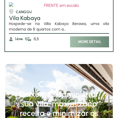
CANGGU
Vila Kabaya
Hospede-se na Villa Kabaya Berawa, uma vila
moderna de 6 quartos com a...
14
6
6,5
MORE DETAIL
COMEÇAR
Deixe-nos administrar
sua vila, maximizar a
receita e minimizar os