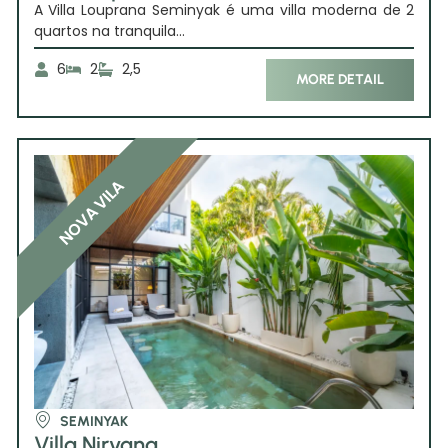
A Villa Louprana Seminyak é uma villa moderna de 2
quartos na tranquila...
6
2
2,5
MORE DETAIL
NOVA VILA
SEMINYAK
Villa Nirvana