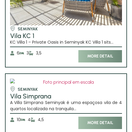
SEMINYAK
Vila KC 1
KC Villa 1 – Private Oasis in Seminyak KC Villa 1 sits...
6
3
3,5
MORE DETAIL
SEMINYAK
Vila Simprana
A Villa Simprana Seminyak é uma espaçosa vila de 4
quartos localizada na tranquila...
10
4
4,5
MORE DETAIL