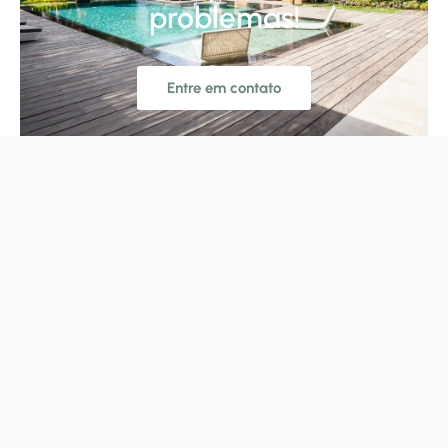
problemas!
Entre em contato
Be the First to Know!
SUBSCRIBE
Get exclusive offers
and updates from
Gravity
Links
Informações
Siga-nos