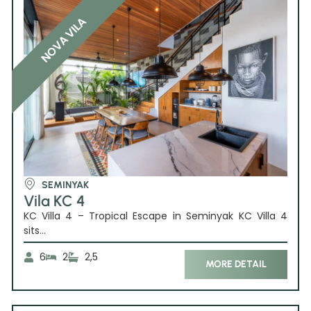
NOVA VILA
SEMINYAK
Vila KC 4
KC Villa 4 – Tropical Escape in Seminyak KC Villa 4
sits...
6
2
2,5
MORE DETAIL