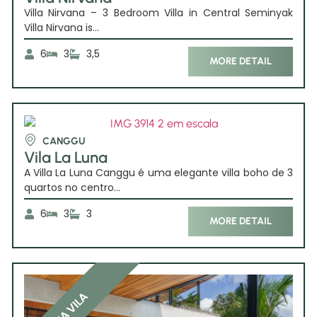
Villa Nirvana – 3 Bedroom Villa in Central Seminyak
Villa Nirvana is...
6
3
3,5
MORE DETAIL
CANGGU
Vila La Luna
A Villa La Luna Canggu é uma elegante villa boho de 3
quartos no centro...
6
3
3
MORE DETAIL
NOVA VILA