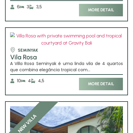
6
3
3,5
MORE DETAIL
SEMINYAK
Vila Rosa
A Villa Rosa Seminyak é uma linda vila de 4 quartos
que combina elegância tropical com...
10
4
4,5
MORE DETAIL
NEW VILLA