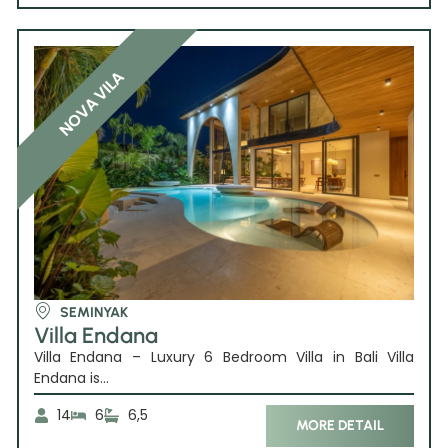
NOVA VILA
SEMINYAK
Villa Endana
Villa Endana – Luxury 6 Bedroom Villa in Bali Villa
Endana is...
14
6
6,5
MORE DETAIL