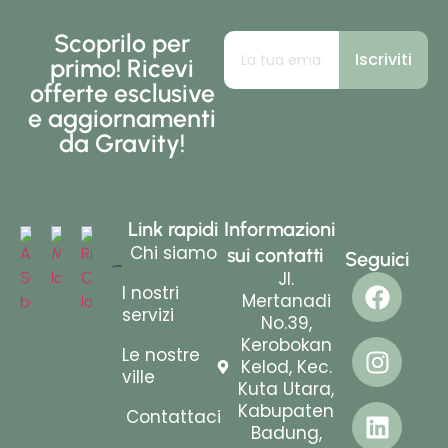
Scoprilo per
Iscriviti
primo! Ricevi
offerte esclusive
e aggiornamenti
da Gravity!
Link rapidi
Informazioni
Chi siamo
sui contatti
Seguici
Jl.
I nostri
Mertanadi
servizi
No.39,
Kerobokan
Le nostre
Kelod, Kec.
ville
Kuta Utara,
Kabupaten
Contattaci
Badung,