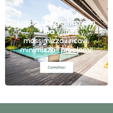
INIZIA
Lascia che gestiamo la
tua villa
massimizza i ricavi,
minimizza i problemi!
Contattaci