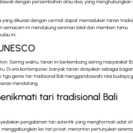
at diawali dengan persembahan atau doa, yang menghubungkan 
a yang dikurasi dengan cermat dapat memadukan tarian tradisi
aman semacam ini mendukung seniman lokal dan memberi tamu
lau ini.
n UNESCO
raton. Seiring waktu, tarian ini berkembang seiring masyarakat Ba
u. Di era kontemporer, banyak tarian dirayakan sebagai bagian
ga genre tari tradisional Bali menggarisbawahi nilai budaya g
nerasi mendatang.
nikmati tari tradisional Bali
enyediakan pengalaman tari autentik yang menghormati adat ist
menggabungkan les tari privat, menonton pertunjukan seremon