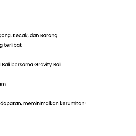
gong, Kecak, dan Barong
 terlibat
 Bali bersama Gravity Bali
lam
ndapatan, meminimalkan kerumitan!