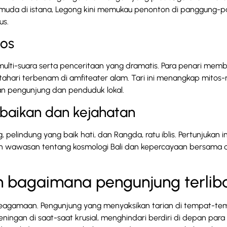
a muda di istana, Legong kini memukau penonton di panggung-
us.
tos
ulti-suara serta penceritaan yang dramatis. Para penari mem
atahari terbenam di amfiteater alam. Tari ini menangkap mitos-
an pengunjung dan penduduk lokal.
ebaikan dan kejahatan
elindung yang baik hati, dan Rangda, ratu iblis. Pertunjukan in
kan wawasan tentang kosmologi Bali dan kepercayaan bersama 
dan bagaimana pengunjung terlib
a keagamaan. Pengunjung yang menyaksikan tarian di tempat-te
ingan di saat-saat krusial, menghindari berdiri di depan para