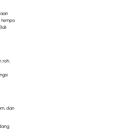
yaan
an tempo
Bali
 roh,
ngsi
um, dan
ndang