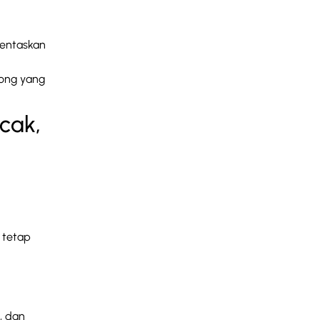
pentaskan
rong yang
cak,
 tetap
, dan