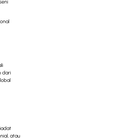
seni
onal
li
 dari
lobal
iadat
ial, atau