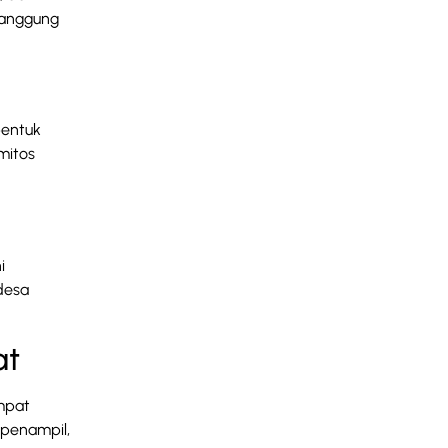
panggung
bentuk
mitos
i
desa
at
mpat
 penampil,