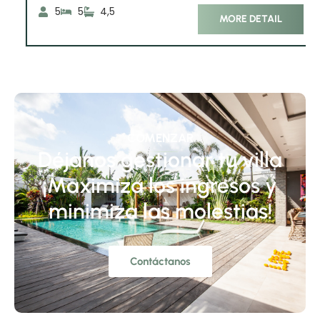
5
5
4,5
MORE DETAIL
COMENZAR
Déjanos gestionar tu villa
¡Maximiza los ingresos y
minimiza las molestias!
Contáctanos