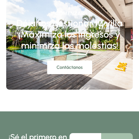
COMENZAR
Déjanos gestionar tu villa
¡Maximiza los ingresos y
minimiza las molestias!
Contáctanos
¡Sé el primero en