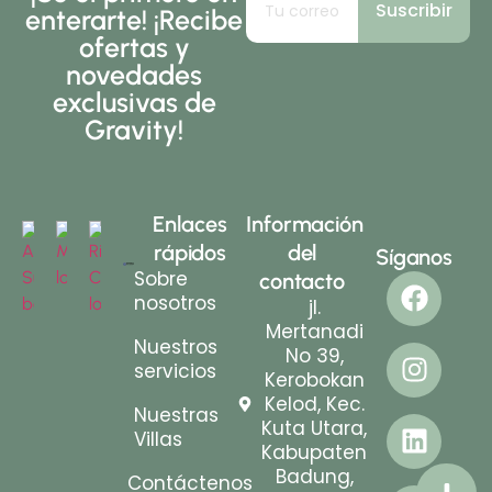
Suscribir
enterarte! ¡Recibe
ofertas y
novedades
exclusivas de
Gravity!
Enlaces
Información
rápidos
del
Síganos
Sobre
contacto
nosotros
jl.
Mertanadi
Nuestros
No 39,
servicios
Kerobokan
Kelod, Kec.
Nuestras
Kuta Utara,
Villas
Kabupaten
Badung,
Contáctenos