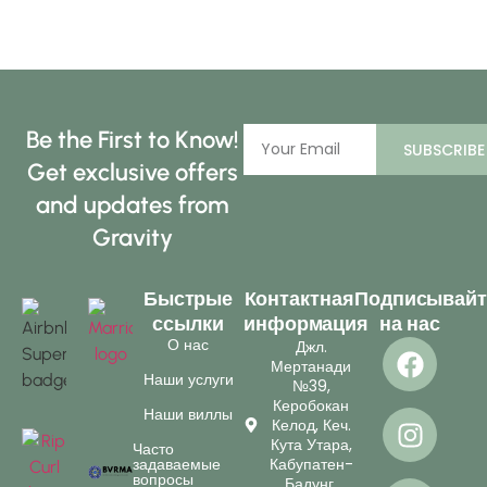
Be the First to Know!
SUBSCRIBE
Get exclusive offers
and updates from
Gravity
Быстрые
Контактная
Подписывайт
ссылки
информация
на нас
О нас
Джл.
Мертанади
Наши услуги
№39,
Керобокан
Наши виллы
Келод, Кеч.
Кута Утара,
Часто
задаваемые
Кабупатен-
вопросы
Бадунг,