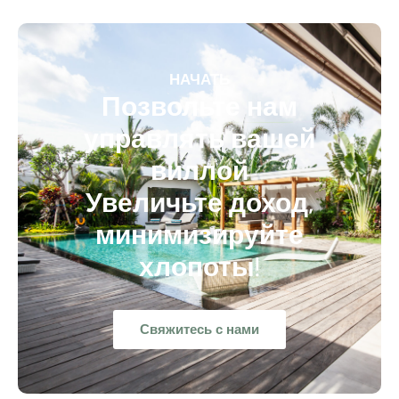
НАЧАТЬ
Позвольте нам
управлять вашей
виллой
Увеличьте доход,
минимизируйте
хлопоты!
Свяжитесь с нами