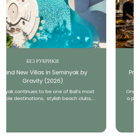
СОВЕТЫ ПО АРЕНДЕ ВИЛЛЫ
Private Chef vs Restaurant: What Do
Bali Villa Guests Really Prefer?
st
One of the greatest advantages of staying i
..
a private villa in Bali is the freedom to choos
how you...