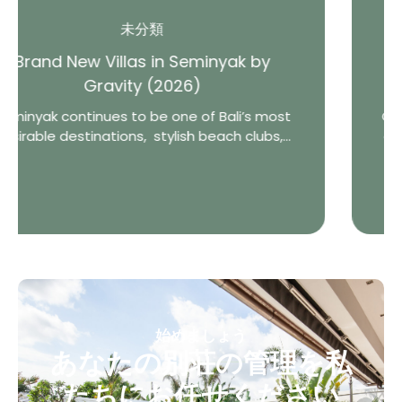
ヴィラレンタルのヒント
ak by
Private Chef vs Restaurant: W
Bali Villa Guests Really Pre
li’s most
One of the greatest advantages of s
 clubs,...
a private villa in Bali is the freedom 
how you...
始めましょう
あなたの別荘の管理を私
たちにお任せください