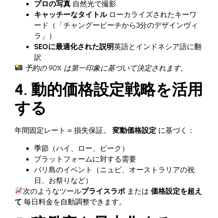
プロの写真
自然光で撮影
キャッチーなタイトル
ローカライズされたキーワ
ード（「チャングービーチから3分のデザインヴィ
ラ」）
SEOに最適化された説明
英語とインドネシア語に翻
訳
予約の 90% は第一印象に基づいて決定されます。
4. 動的価格設定戦略を活用
する
年間固定レート = 損失保証。
変動価格設定
に基づく：
季節（ハイ、ロー、ピーク）
プラットフォームに対する需要
バリ島のイベント（ニュピ、オーストラリアの祝
日、お祭りなど）
次のようなツール
プライスラボ
または
価格設定を超え
て
毎日料金を自動調整できます。