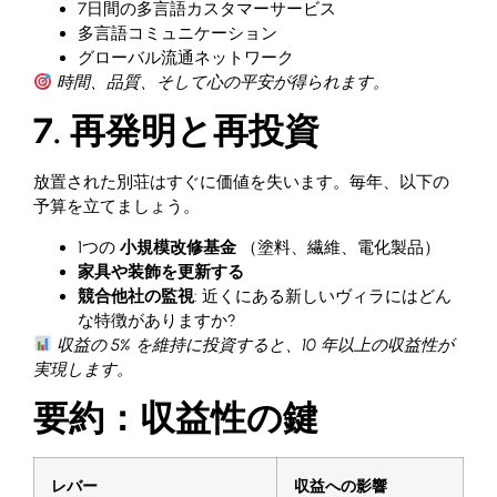
7日間の多言語カスタマーサービス
多言語コミュニケーション
グローバル流通ネットワーク
時間、品質、そして心の平安が得られます。
7. 再発明と再投資
放置された別荘はすぐに価値を失います。毎年、以下の
予算を立てましょう。
1つの
小規模改修基金
（塗料、繊維、電化製品）
家具や装飾を更新する
競合他社の監視
: 近くにある新しいヴィラにはどん
な特徴がありますか?
収益の 5% を維持に投資すると、10 年以上の収益性が
実現します。
要約：収益性の鍵
レバー
収益への影響