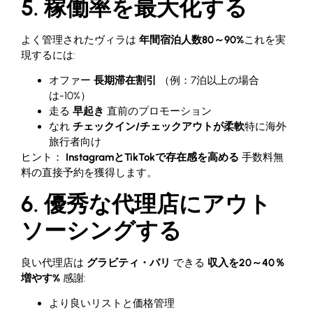
5. 稼働率を最大化する
よく管理されたヴィラは
年間宿泊人数80～90%
これを実
現するには:
オファー
長期滞在割引
（例：7泊以上の場合
は-10%）
走る
早起き
直前のプロモーション
なれ
チェックイン/チェックアウトが柔軟
特に海外
旅行者向け
ヒント：
InstagramとTikTokで存在感を高める
手数料無
料の直接予約を獲得します。
6. 優秀な代理店にアウト
ソーシングする
良い代理店は
グラビティ・バリ
できる
収入を20～40％
増やす%
感謝:
より良いリストと価格管理