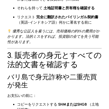
それらを持って
土地証明書と所有権を確認する
リクエスト
完全に翻訳されたバイリンガル契約書
（英語-インドネシア語）何かに署名する前に
優秀な公証人を雇うには、売却価格の約1%の費用がか
かります。法的ミスをすれば、投資額の全てを失う可能
性があります。
3. 販売者の身元とすべての
法的文書を確認する
バリ島で身元詐称や二重売買
が発生
お支払いの前に：
コピーをリクエストする
SHMまたはSHGB
（土地