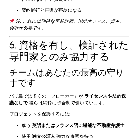
契約履行と再販が容易になる
注: これには明確な事業計画、現地オフィス、資本、
会計が必要です。
6. 資格を有し、検証された
専門家とのみ協力する
チームはあなたの最高の守り
手です
バリ島では多くの「ブローカー」が
ライセンスや法的保
護なしで
彼らは純粋に歩合制で働いています。
プロジェクトを保護するには:
雇う
英語またはフランス語に堪能な不動産弁護士
使用
独立公証人
強力な参照を持つ