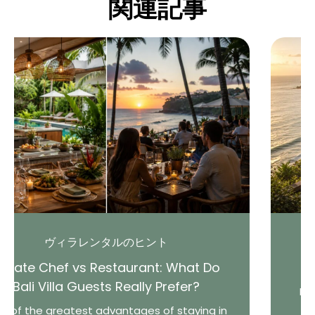
関連記事
バリ島の旅と文化
 Do
Where to Stay in Bali (2026 Guide
Bali is one of the world’s most diverse trav
destinations. From lively beach towns an
g in