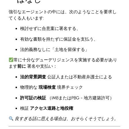
強引なエージェントの中には、次のようなことを要求し
てくる人もいます:
検討せずに合意案に署名する、
有効な書類を持たずに保証金を支払う、
法的義務なしに「土地を留保する」
常に十分なデューデリジェンスを実施する必要があり
ます
前に
署名や支払い：
法的背景調査
公証人または不動産弁護士による
物理的な
現場検査
境界チェック
許可証の検証
（IMBまたはPBG - 地方建築許可）
検証
アクセス道路と地役権
良すぎる話に思える場合は、おそらくそうでしょう。